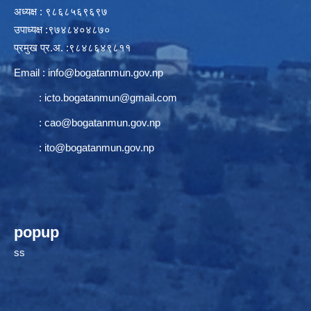
अध्यक्ष : ९८६८५६९६९७
उपाध्यक्ष :९७४८४०४८७०
प्रमुख प्र.अ. :९८४८६४९८११
Email :
info@bogatanmun.gov.np
:
icto.bogatanmun@gmail.com
:
cao@bogatanmun.gov.np
:
ito@bogatanmun.gov.np
popup
ss