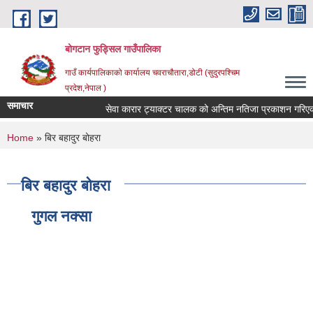
Skip to main content
बोगटान फुड्सिल गाउँपालिका
गाउँ कार्यपालिकाको कार्यालय चवराचौतारा,डोटी (सुदुरपश्चिम
प्रदेश,नेपाल )
समाचार
सेवा कारार ट्याक्टर चालक को अन्तिम नतिजा प्रकाशन गरिएको स
You are here
Home
» बिर बहादुर बोहरा
बिर बहादुर बोहरा
गुगल नक्सा