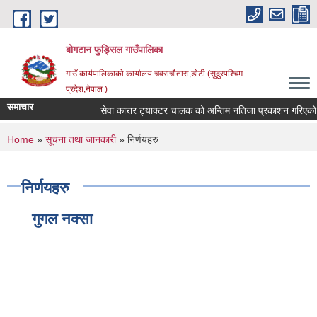
Skip to main content
बोगटान फुड्सिल गाउँपालिका
गाउँ कार्यपालिकाको कार्यालय चवराचौतारा,डोटी (सुदुरपश्चिम
प्रदेश,नेपाल )
समाचार
सेवा कारार ट्याक्टर चालक को अन्तिम नतिजा प्रकाशन गरिएको सू
You are here
Home
»
सूचना तथा जानकारी
» निर्णयहरु
निर्णयहरु
गुगल नक्सा