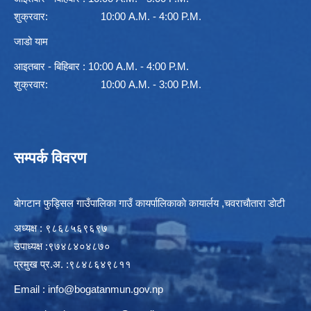
शुक्रवार: 10:00 A.M. - 4:00 P.M.
जाडो याम
आइतबार - बिहिबार : 10:00 A.M. - 4:00 P.M.
शुक्रवार: 10:00 A.M. - 3:00 P.M.
सम्पर्क विवरण
बाेगटान फुड्सिल गाउँपालिका गाउँ कायर्पालिकाकाे कायार्लय ,चवराचाैतारा डाेटी
अध्यक्ष : ९८६८५६९६९७
उपाध्यक्ष :९७४८४०४८७०
प्रमुख प्र.अ. :९८४८६४९८११
Email :
info@bogatanmun.gov.np