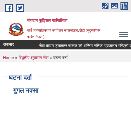
Skip to main content
बोगटान फुड्सिल गाउँपालिका
गाउँ कार्यपालिकाको कार्यालय चवराचौतारा,डोटी (सुदुरपश्चिम
प्रदेश,नेपाल )
समाचार
सेवा कारार ट्याक्टर चालक को अन्तिम नतिजा प्रकाशन गरिएको सूचन
You are here
Home
»
विधुतीय शुसासन सेवा
» घटना दर्ता
घटना दर्ता
गुगल नक्सा