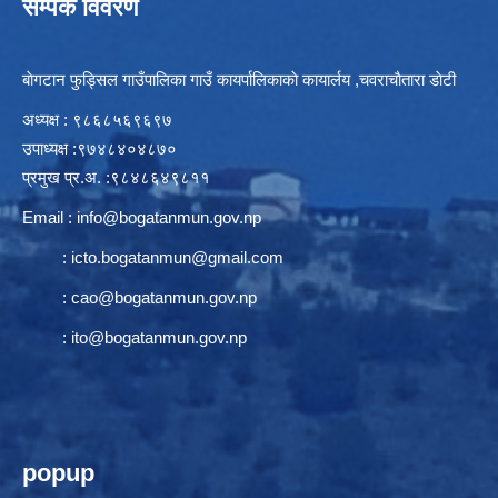
सम्पर्क विवरण
बाेगटान फुड्सिल गाउँपालिका गाउँ कायर्पालिकाकाे कायार्लय ,चवराचाैतारा डाेटी
अध्यक्ष : ९८६८५६९६९७
उपाध्यक्ष :९७४८४०४८७०
प्रमुख प्र.अ. :९८४८६४९८११
Email :
info@bogatanmun.gov.np
:
icto.bogatanmun@gmail.com
:
cao@bogatanmun.gov.np
:
ito@bogatanmun.gov.np
popup