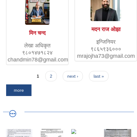
मदन राज ओझा
मिन चन्द
इन्जिनियर
लेखा अधिकृत
९८६५९३६०००
९८०१४७१८२४
mrajojha73@gmail.com
chandmin78@gmail.com
Pages
1
2
next ›
last »
more