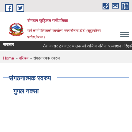
Skip to main content
बोगटान फुड्सिल गाउँपालिका
गाउँ कार्यपालिकाको कार्यालय चवराचौतारा,डोटी (सुदुरपश्चिम
प्रदेश,नेपाल )
समाचार
सेवा कारार ट्याक्टर चालक को अन्तिम नतिजा प्रकाशन गरिएको सू
You are here
Home
»
परिचय
» संगठनात्मक स्वरुप
संगठनात्मक स्वरुप
गुगल नक्सा