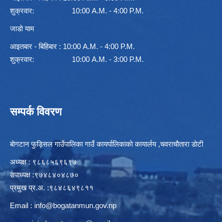
शुक्रवार: 10:00 A.M. - 4:00 P.M.
जाडो याम
आइतबार - बिहिबार : 10:00 A.M. - 4:00 P.M.
शुक्रवार: 10:00 A.M. - 3:00 P.M.
सम्पर्क विवरण
बाेगटान फुड्सिल गाउँपालिका गाउँ कायर्पालिकाकाे कायार्लय ,चवराचाैतारा डाेटी
अध्यक्ष : ९८६८५६९६९७
उपाध्यक्ष :९७४८४०४८७०
प्रमुख प्र.अ. :९८४८६४९८११
Email :
info@bogatanmun.gov.np