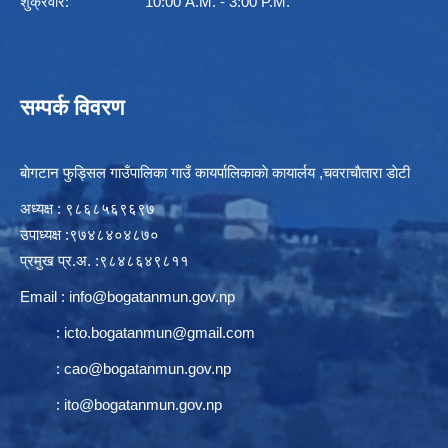
शुक्रवार: 10:00 A.M. - 3:00 P.M.
सम्पर्क विवरण
बाेगटान फुड्सिल गाउँपालिका गाउँ कायर्पालिकाकाे कायार्लय ,चवराचाैतारा डाेटी
अध्यक्ष : ९८६८५६९६९७
उपाध्यक्ष :९७४८४०४८७०
प्रमुख प्र.अ. :९८४८६४९८११
Email :
info@bogatanmun.gov.np
:
icto.bogatanmun@gmail.com
:
cao@bogatanmun.gov.np
:
ito@bogatanmun.gov.np