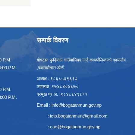
सम्पर्क विवरण
00 P.M.
बाेगटान फुड्सिल गाउँपालिका गाउँ कायर्पालिकाकाे कायार्लय
00 P.M.
,चवराचाैतारा डाेटी
अध्यक्ष : ९८६८५६९६९७
उपाध्यक्ष :९७४८४०४८७०
00 P.M.
प्रमुख प्र.अ. :९८४८६४९८११
00 P.M.
Email :
info@bogatanmun.gov.np
:
icto.bogatanmun@gmail.com
:
cao@bogatanmun.gov.np