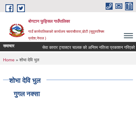
Skip to main content
बोगटान फुड्सिल गाउँपालिका
गाउँ कार्यपालिकाको कार्यालय चवराचौतारा,डोटी (सुदुरपश्चिम
प्रदेश,नेपाल )
समाचार
सेवा कारार ट्याक्टर चालक को अन्तिम नतिजा प्रकाशन गरिएको सूच
You are here
Home
» शोभा देवि भुल
शोभा देवि भुल
गुगल नक्सा