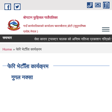
Skip to main content
बोगटान फुड्सिल गाउँपालिका
गाउँ कार्यपालिकाको कार्यालय चवराचौतारा,डोटी (सुदुरपश्चिम
प्रदेश,नेपाल )
समाचार
सेवा कारार ट्याक्टर चालक को अन्तिम नतिजा प्रकाशन गरिएको सूचन
You are here
Home
» फेरि भेटौँला कार्यक्रम
फेरि भेटौँला कार्यक्रम
गुगल नक्सा