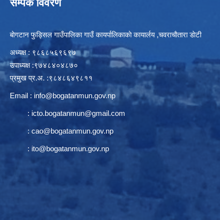
सम्पर्क विवरण
बाेगटान फुड्सिल गाउँपालिका गाउँ कायर्पालिकाकाे कायार्लय ,चवराचाैतारा डाेटी
अध्यक्ष : ९८६८५६९६९७
उपाध्यक्ष :९७४८४०४८७०
प्रमुख प्र.अ. :९८४८६४९८११
Email :
info@bogatanmun.gov.np
:
icto.bogatanmun@gmail.com
:
cao@bogatanmun.gov.np
:
ito@bogatanmun.gov.np