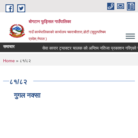
Skip to main content
बोगटान फुड्सिल गाउँपालिका
गाउँ कार्यपालिकाको कार्यालय चवराचौतारा,डोटी (सुदुरपश्चिम
प्रदेश,नेपाल )
समाचार
सेवा कारार ट्याक्टर चालक को अन्तिम नतिजा प्रकाशन गरिएको सूचना
You are here
Home
» ८१/८२
८१/८२
गुगल नक्सा