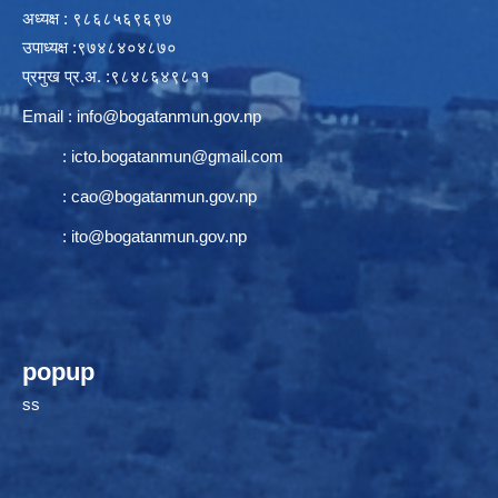
अध्यक्ष : ९८६८५६९६९७
उपाध्यक्ष :९७४८४०४८७०
प्रमुख प्र.अ. :९८४८६४९८११
Email :
info@bogatanmun.gov.np
:
icto.bogatanmun@gmail.com
:
cao@bogatanmun.gov.np
:
ito@bogatanmun.gov.np
popup
ss