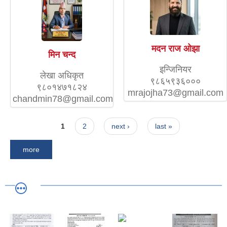
मदन राज ओझा
मिन चन्द
इन्जिनियर
लेखा अधिकृत
९८६५९३६०००
९८०१४७१८२४
mrajojha73@gmail.com
chandmin78@gmail.com
Pages
1
2
next ›
last »
more