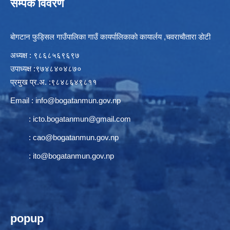
सम्पर्क विवरण
बाेगटान फुड्सिल गाउँपालिका गाउँ कायर्पालिकाकाे कायार्लय ,चवराचाैतारा डाेटी
अध्यक्ष : ९८६८५६९६९७
उपाध्यक्ष :९७४८४०४८७०
प्रमुख प्र.अ. :९८४८६४९८११
Email :
info@bogatanmun.gov.np
:
icto.bogatanmun@gmail.com
:
cao@bogatanmun.gov.np
:
ito@bogatanmun.gov.np
popup